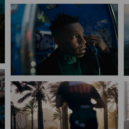
jump in
re Alonso Morales
living room