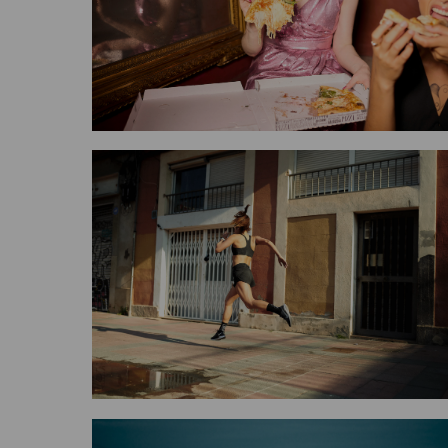
düfte