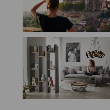
t
the cornfield
the raw workout