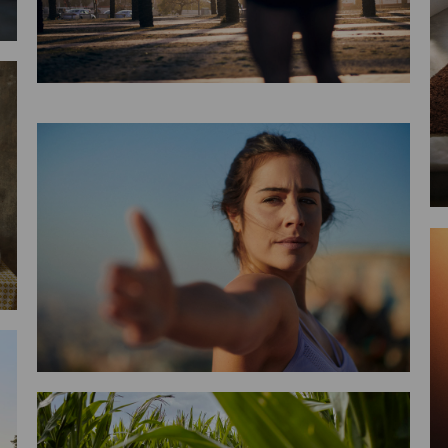
Smiles
boxing