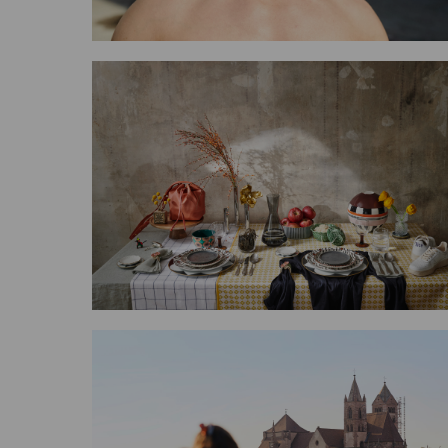
run BCN
hen
Yoga with Annita 