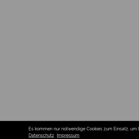
colors of outcry
books under the ro
lost moments
benedict staben
interieur 2
sleeping berth
outdoor furniture
leafs under the roo
frame
Es kommen nur notwendige Cookies zum Einsatz, um Ih
Datenschutz
Impressum